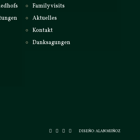
iedhofs
Family visits
stungen
Aktuelles
Kontakt
Danksagungen
DISEÑO:
ALAN MUÑOZ