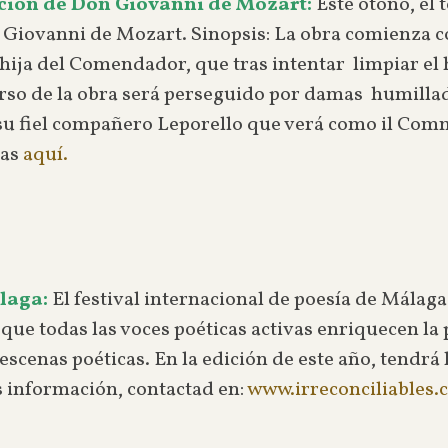
ción de Don Giovanni de Mozart:
Este otoño, el 
 Giovanni de Mozart. Sinopsis: La obra comienza c
a hija del Comendador, que tras intentar limpiar el
rso de la obra será perseguido por damas humillad
e su fiel compañero Leporello que verá como il C
das
aquí.
álaga:
El festival internacional de poesía de Málaga
ue todas las voces poéticas activas enriquecen la p
escenas poéticas. En la edición de este año, tendrá
s información, contactad en:
www.irreconciliables