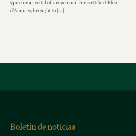
9pm for a recital of arias from Donizetti’s «L’Elisir
d’Amore», brought to
[…]
Read more
Boletín de noticias