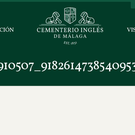
CIÓN
VI
5910507_91826147385409