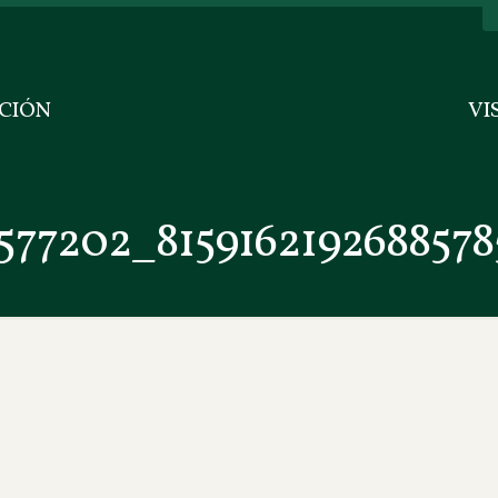
CIÓN
VI
577202_815916219268857