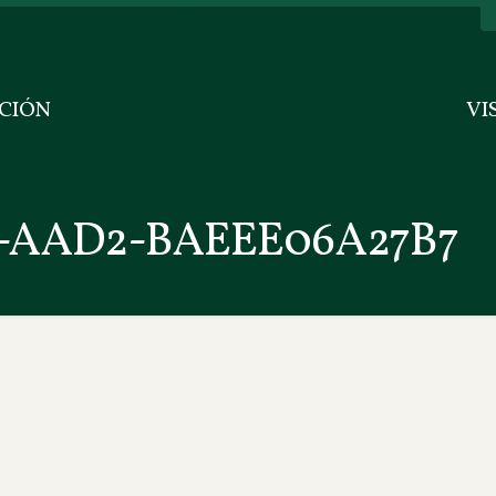
CIÓN
VI
8-AAD2-BAEEE06A27B7