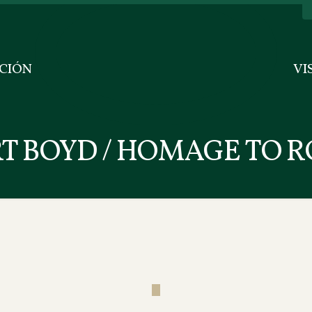
CIÓN
VI
T BOYD / HOMAGE TO R