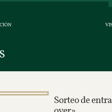
CIÓN
VI
S
Sorteo de entr
over»